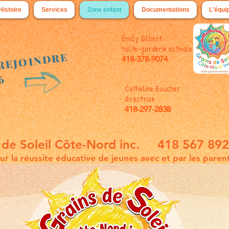
Histoire
Services
Zone enfant
Documentations
L'équi
Émily Gilbert
halte-garderie estivale
 REJOINDRE
418-378-9074
26
Catheline Boucher
directrice
418-297-2838
 de Soleil Côte-Nord inc. 418 567 89
ur la réussite éducative de jeunes avec et par les paren