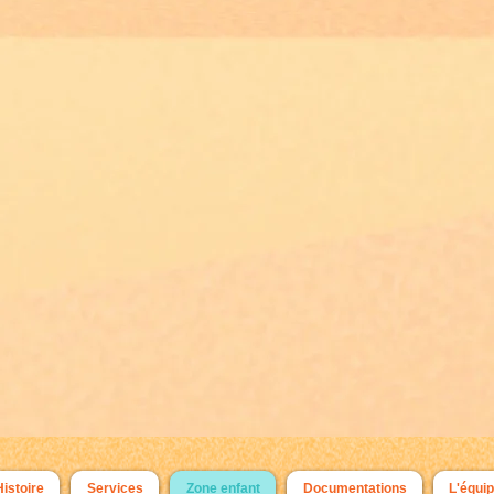
Histoire
Services
Zone enfant
Documentations
L'équi